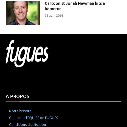
Cartoonist Jonah Newman hits a
homerun
25 avril 2024
Html code here! Replace this with any non empty raw
html code and that's it.
À PROPOS
Notre histoire
Contactez l’ÉQUIPE de FUGUES
Conditions d’utilisation