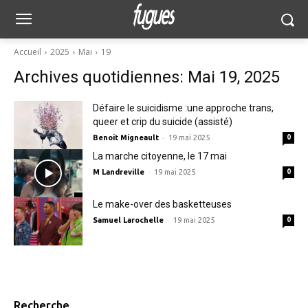
Accueil
2025
Mai
19
Archives quotidiennes: Mai 19, 2025
Défaire le suicidisme :une approche trans,
queer et crip du suicide (assisté)
-
Benoit Migneault
19 mai 2025
0
La marche citoyenne, le 17 mai
-
M Landreville
19 mai 2025
0
Le make-over des basketteuses
-
Samuel Larochelle
19 mai 2025
0
Recherche