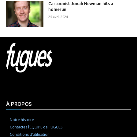
Cartoonist Jonah Newman hits a
homerun
25 avril 2024
Html code here! Replace this with any non empty raw
html code and that's it.
À PROPOS
Notre histoire
Contactez l’ÉQUIPE de FUGUES
Conditions d’utilisation