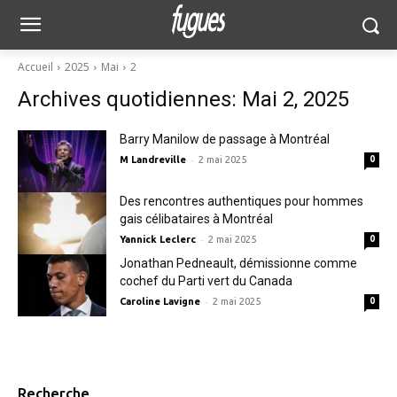
Accueil
2025
Mai
2
Archives quotidiennes: Mai 2, 2025
Barry Manilow de passage à Montréal
-
M Landreville
2 mai 2025
0
Des rencontres authentiques pour hommes
gais célibataires à Montréal
-
Yannick Leclerc
2 mai 2025
0
Jonathan Pedneault, démissionne comme
cochef du Parti vert du Canada
-
Caroline Lavigne
2 mai 2025
0
Recherche