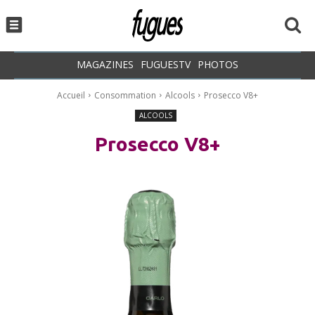
MAGAZINES
FUGUESTV
PHOTOS
Accueil
Consommation
Alcools
Prosecco V8+
ALCOOLS
Prosecco V8+