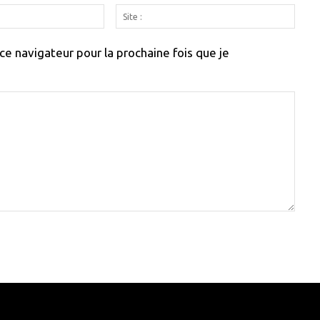
Email
Site
:
:
e navigateur pour la prochaine fois que je
e here! Replace this with any non empty raw html code and 