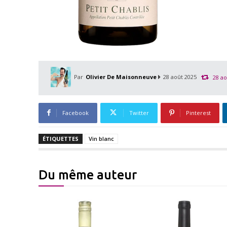
Par
Olivier De Maisonneuve
28 août 2025
28 ao
Facebook
Twitter
Pinterest
ÉTIQUETTES
Vin blanc
Du même auteur