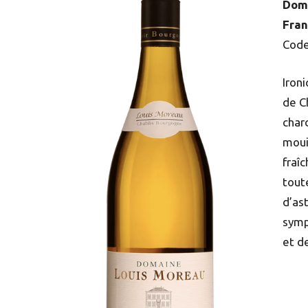
Doma
Fran
Code
Iron
de C
char
moui
fraî
tout
d’as
symp
et d