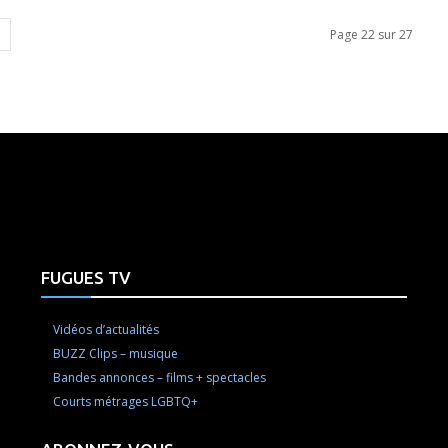
Page 22 sur 27
e here! Replace this with any non empty raw html code and 
FUGUES TV
Vidéos d’actualités
BUZZ Clips – musique
Bandes annonces – films + spectacles
Courts métrages LGBTQ+