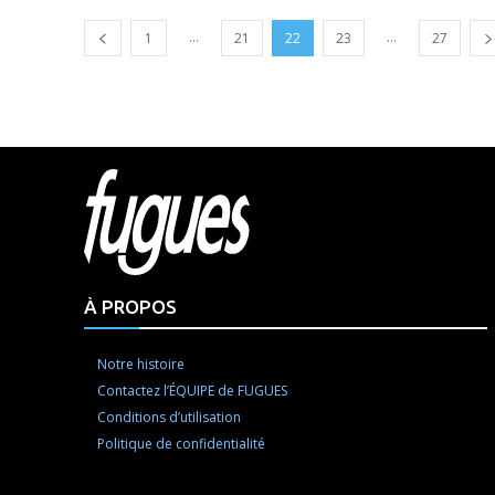
...
...
1
21
22
23
27
Html cod
À PROPOS
Notre histoire
Contactez l’ÉQUIPE de FUGUES
Conditions d’utilisation
Politique de confidentialité