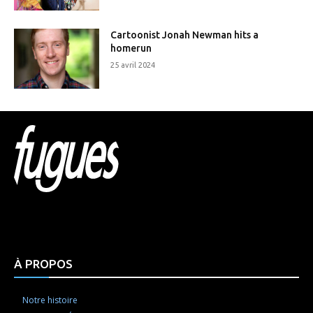
Cartoonist Jonah Newman hits a
homerun
25 avril 2024
Html code here! Replace this with any non empty raw
html code and that's it.
À PROPOS
Notre histoire