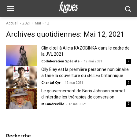
Accueil
2021
Mai
12
Archives quotidiennes: Mai 12, 2021
Clin d’œil à Alicia KAZOBINKA dans le cadre de
la JVL 2021
-
Collaboration Spéciale
12 mai 2021
0
Olly Eley est la première personne non binaire
à faire la couverture du «ELLE» britannique
-
Chantal Cyr
12 mai 2021
0
Le gouvernement de Boris Johnson promet
d’interdire les thérapies de conversion
-
M Landreville
12 mai 2021
0
Recherche