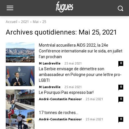
Accueil
2021
Mai
25
Archives quotidiennes: Mai 25, 2021
Montréal accueillera AIDS 2022, la 24e
Conférence internationale sur le sida, en juillet
l’an prochain
-
M Landreville
25 mai 2021
0
La Serbie envisage de démettre son
ambassadeur en Pologne pour une lettre pro-
LGBTI
-
M Landreville
25 mai 2021
0
Le Pourquoi Pas espresso bar!
-
André-Constantin Passiour
25 mai 2021
0
17 tonnes de roches…
-
André-Constantin Passiour
25 mai 2021
0