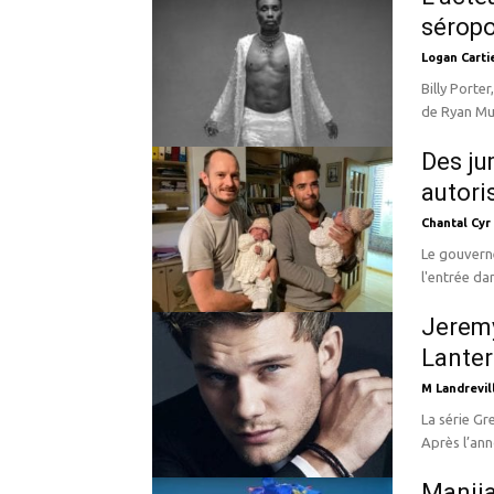
séropo
Logan Carti
Billy Porter
de Ryan Mur
Des ju
autori
Chantal Cyr
Le gouverne
l'entrée da
Jeremy
Lanter
M Landrevil
La série Gr
Après l’ann
Manija