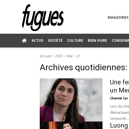
MAGAZINES
ACTUS
SOCIÉTÉ
CULTURE
BIEN VIVRE
CONSOM
Accueil
2021
Mai
21
Archives quotidiennes:
Une fe
un Me
Chantal Cyr
Lors du 41e
démarquent
remporté...
Luong 