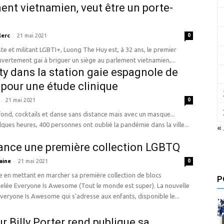
ent vietnamien, veut être un porte-
-
lerc
21 mai 2021
0
riste et militant LGBTI+, Luong The Huy est, à 32 ans, le premier
vertement gai à briguer un siège au parlement vietnamien,...
ty dans la station gaie espagnole de
 pour une étude clinique
-
21 mai 2021
0
ond, cocktails et danse sans distance mais avec un masque...
ques heures, 400 personnes ont oublié la pandémie dans la ville...
«
ance une première collection LGBTQ
-
aine
21 mai 2021
0
 en mettant en marcher sa première collection de blocs
P
e Everyone Is Awesome (Tout le monde est super). La nouvelle
Everyone Is Awesome qui s’adresse aux enfants, disponible le...
ur Billy Porter rend publique sa