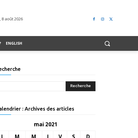
 8 août 2026
?
ENGLISH
echerche
alendrier : Archives des articles
mai 2021
L
M
M
J
V
S
D