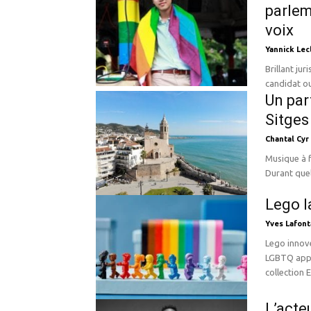
parlem
voix
Yannick Lec
Brillant ju
candidat ou
Un par
Sitges
Chantal Cyr
Musique à f
Durant quel
Lego l
Yves Lafont
Lego innove
LGBTQ appelé
collection 
L’acte