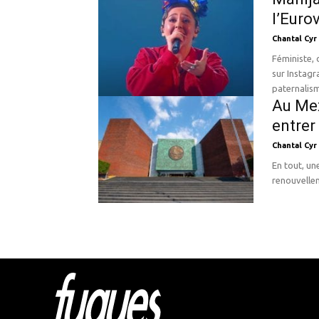
l’Euro
Chantal Cyr
Féministe,
sur Instagr
paternalism
Au Mex
entrer
Chantal Cyr
En tout, un
Html cod