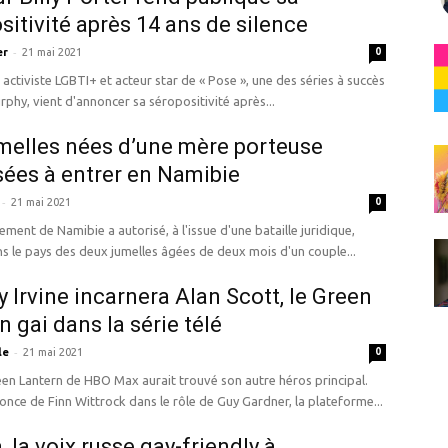
sitivité après 14 ans de silence
-
er
21 mai 2021
0
, activiste LGBTI+ et acteur star de « Pose », une des séries à succès
phy, vient d'annoncer sa séropositivité après...
melles nées d’une mère porteuse
sées à entrer en Namibie
-
21 mai 2021
0
ment de Namibie a autorisé, à l'issue d'une bataille juridique,
ns le pays des deux jumelles âgées de deux mois d'un couple...
 Irvine incarnera Alan Scott, le Green
n gai dans la série télé
-
le
21 mai 2021
0
een Lantern de HBO Max aurait trouvé son autre héros principal.
once de Finn Wittrock dans le rôle de Guy Gardner, la plateforme...
, la voix russe gay-friendly à