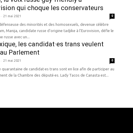
vision qui choque les conservateurs
-
21 mai 2021
0
 défenseuse des minorités et des homosexuels, devenue célèbre
am, Manija, candidate russe d'origine tadjike à l'Eurovision, défie le
e russe avec un...
ique, les candidat·es trans veulent
 au Parlement
-
21 mai 2021
0
e quarantaine de candidat·es trans sont en lice afin de participer au
renouvellement de la Chambre des député·es. Lady Tacos de Canasta est...
e here! Replace this with any non empty raw html code and 