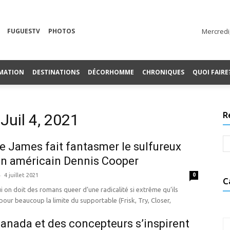
FUGUESTV
PHOTOS
Mercredi
MATION
DESTINATIONS
DÉCORHOMME
CHRONIQUES
QUOI FAIRE
R
Juil 4, 2021
 James fait fantasmer le sulfureux
in américain Dennis Cooper
-
4 juillet 2021
0
C
i on doit des romans queer d’une radicalité si extrême qu’ils
our beaucoup la limite du supportable (Frisk, Try, Closer,
anada et des concepteurs s’inspirent