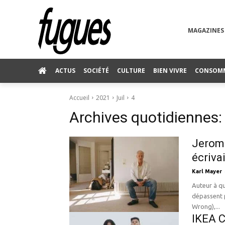
MAGAZINES
ACTUS
SOCIÉTÉ
CULTURE
BIEN VIVRE
CONSOM
Accueil
2021
Juil
4
Archives quotidiennes: 
Jerome
écriva
Karl Mayer
Auteur à qu
dépassent p
Wrong),...
IKEA C