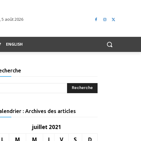
, 5 août 2026
?
ENGLISH
echerche
alendrier : Archives des articles
juillet 2021
L
M
M
J
V
S
D