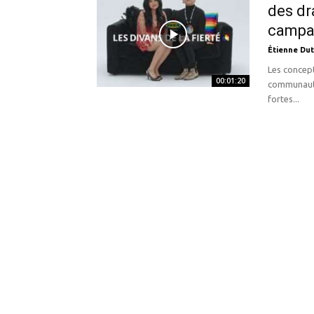
des dr
campag
Étienne Dut
Les concept
00:01:20
communauté
fortes...