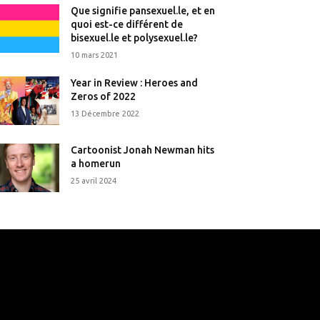
Que signifie pansexuel.le, et en
quoi est-ce différent de
bisexuel.le et polysexuel.le?
10 mars 2021
Year in Review : Heroes and
Zeros of 2022
13 Décembre 2022
Cartoonist Jonah Newman hits
a homerun
25 avril 2024
that's it.