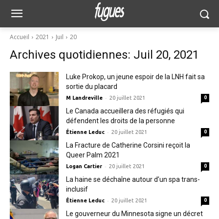
Accueil
2021
Juil
20
Archives quotidiennes: Juil 20, 2021
Luke Prokop, un jeune espoir de la LNH fait sa
sortie du placard
-
M Landreville
20 juillet 2021
0
Le Canada accueillera des réfugiés qui
défendent les droits de la personne
-
Étienne Leduc
20 juillet 2021
0
La Fracture de Catherine Corsini reçoit la
Queer Palm 2021
-
Logan Cartier
20 juillet 2021
0
La haine se déchaîne autour d’un spa trans-
inclusif
-
Étienne Leduc
20 juillet 2021
0
Le gouverneur du Minnesota signe un décret