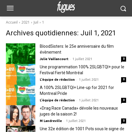
Accueil
2021
Juil
1
Archives quotidiennes: Juil 1, 2021
BloodSisters: le 25e anniversaire du film
évènement
-
Julie Vaillancourt
1 juillet 2021
0
Une programmation 100% 2SLGBTQI+ pour le
Festival Fierté Montréal
-
L'équipe de rédaction
1 juillet 2021
0
A 100% 2SLGBTQI+ Line-up for 2021 for
Montreal Pride
-
L'équipe de rédaction
1 juillet 2021
0
«Drag Race Canada» dévoile les nouveaux
juges de la saison 2!
-
M Landreville
1 juillet 2021
0
Une 32e édition de 1001 Pots sous le signe de