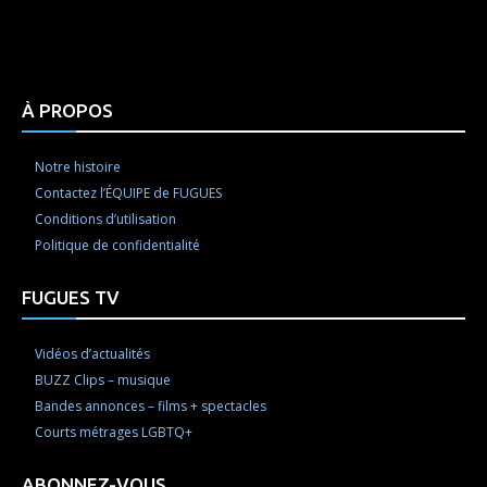
Html code here! Replace this with any non empty raw
html code and that's it.
À PROPOS
Notre histoire
Contactez l’ÉQUIPE de FUGUES
Conditions d’utilisation
Politique de confidentialité
FUGUES TV
Vidéos d’actualités
BUZZ Clips – musique
Bandes annonces – films + spectacles
Courts métrages LGBTQ+
ABONNEZ-VOUS