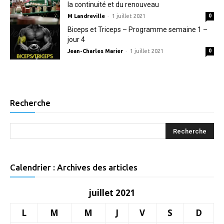
la continuité et du renouveau
-
M Landreville
1 juillet 2021
0
Biceps et Triceps – Programme semaine 1 –
jour 4
-
Jean-Charles Marier
1 juillet 2021
0
Recherche
Calendrier : Archives des articles
juillet 2021
L
M
M
J
V
S
D