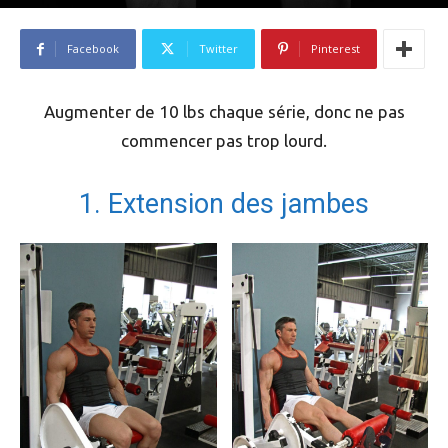
Par
Jean-Charles Marier
-
1018
7 juillet 2021
0
Facebook
Twitter
Pinterest
Augmenter de 10 lbs chaque série, donc ne pas
commencer pas trop lourd.
1. Extension des jambes