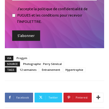
J'accepte la politique de confidentialité de
FUGUES et les conditions pour recevoir
l'INFOLETTRE.
VIA
Progym
SOURCE
Photographe : Perry Sénécal
TAGS
12 semaines
Entrainement
Hypertrophie
Facebook
Twitter
Pinterest