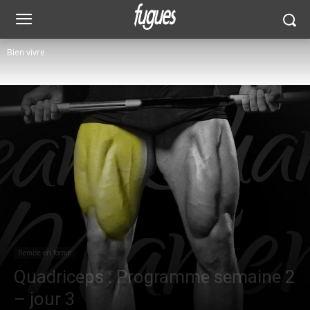
Bien vivre
Remise en forme
Quadriceps : Programme semaine 2
– jour 3