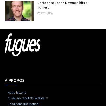
Cartoonist Jonah Newman hits a
homerun
25 avril 2024
Html code here! Replace this with any non empty raw
html code and that's it.
À PROPOS
Notre histoire
Contactez l’ÉQUIPE de FUGUES
Conditions d’utilisation