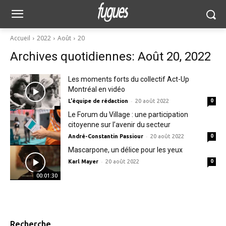
Accueil
2022
Août
20
Archives quotidiennes: Août 20, 2022
Les moments forts du collectif Act-Up
Montréal en vidéo
-
L'équipe de rédaction
20 août 2022
0
Le Forum du Village : une participation
citoyenne sur l’avenir du secteur
-
André-Constantin Passiour
20 août 2022
0
Mascarpone, un délice pour les yeux
-
Karl Mayer
20 août 2022
0
00:01:30
Recherche