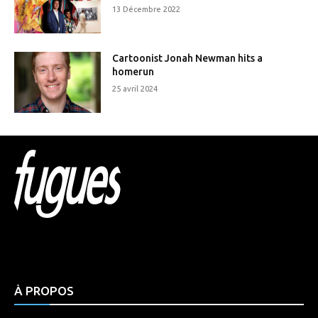
13 Décembre 2022
Cartoonist Jonah Newman hits a
homerun
25 avril 2024
Html code here! Replace this with any non empty raw
html code and that's it.
À PROPOS