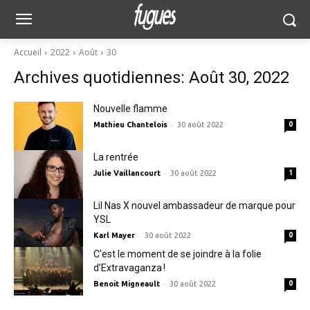
Accueil
2022
Août
30
Archives quotidiennes: Août 30, 2022
Nouvelle flamme
-
Mathieu Chantelois
30 août 2022
0
La rentrée
-
Julie Vaillancourt
30 août 2022
1
Lil Nas X nouvel ambassadeur de marque pour
YSL
-
Karl Mayer
30 août 2022
0
C’est le moment de se joindre à la folie
d’Extravaganza !
-
Benoit Migneault
30 août 2022
0