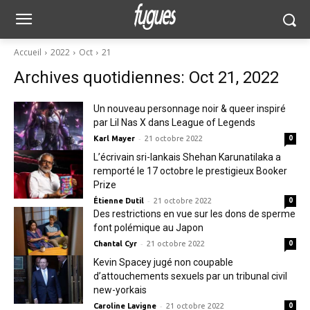
Accueil
2022
Oct
21
Archives quotidiennes: Oct 21, 2022
Un nouveau personnage noir & queer inspiré
par Lil Nas X dans League of Legends
-
Karl Mayer
21 octobre 2022
0
L’écrivain sri-lankais Shehan Karunatilaka a
remporté le 17 octobre le prestigieux Booker
Prize
-
Étienne Dutil
21 octobre 2022
0
Des restrictions en vue sur les dons de sperme
font polémique au Japon
-
Chantal Cyr
21 octobre 2022
0
Kevin Spacey jugé non coupable
d’attouchements sexuels par un tribunal civil
new-yorkais
-
Caroline Lavigne
21 octobre 2022
0