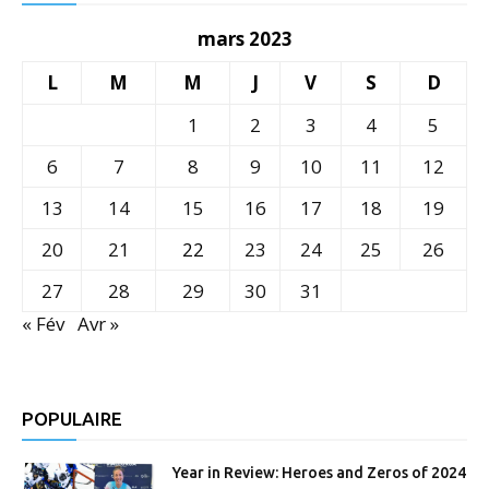
mars 2023
L
M
M
J
V
S
D
1
2
3
4
5
6
7
8
9
10
11
12
13
14
15
16
17
18
19
20
21
22
23
24
25
26
27
28
29
30
31
« Fév
Avr »
POPULAIRE
Year in Review: Heroes and Zeros of 2024