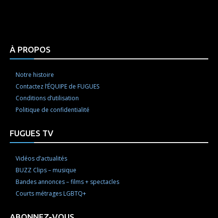
Html code here! Replace this with any non empty raw
html code and that's it.
À PROPOS
Notre histoire
Contactez l’ÉQUIPE de FUGUES
Conditions d’utilisation
Politique de confidentialité
FUGUES TV
Vidéos d’actualités
BUZZ Clips – musique
Bandes annonces – films + spectacles
Courts métrages LGBTQ+
ABONNEZ-VOUS