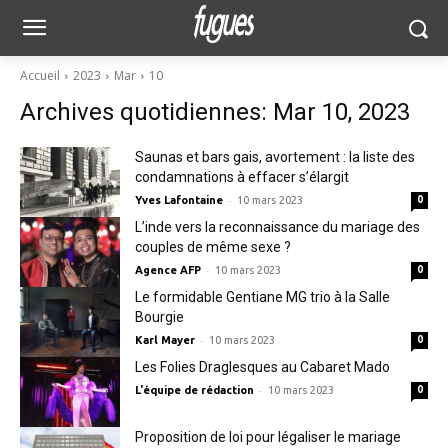
Accueil
2023
Mar
10
Archives quotidiennes: Mar 10, 2023
Saunas et bars gais, avortement : la liste des
condamnations à effacer s’élargit
-
Yves Lafontaine
10 mars 2023
0
L’inde vers la reconnaissance du mariage des
couples de même sexe ?
-
Agence AFP
10 mars 2023
0
Le formidable Gentiane MG trio à la Salle
Bourgie
-
Karl Mayer
10 mars 2023
0
Les Folies Draglesques au Cabaret Mado
-
L'équipe de rédaction
10 mars 2023
0
Proposition de loi pour légaliser le mariage