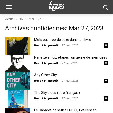
Accueil
2023
Mar
27
Archives quotidiennes: Mar 27, 2023
Mets pas trop de sexe dans ton livre
-
Benoit Migneault
27 mars 2023
0
Nanette en dix étapes : un genre de mémoires
-
Benoit Migneault
27 mars 2023
0
Any Other City
-
Benoit Migneault
27 mars 2023
0
The Sky blues (titre français)
-
Benoit Migneault
27 mars 2023
0
Le Cabaret-bénéfice LGBTQ+ et l’encan