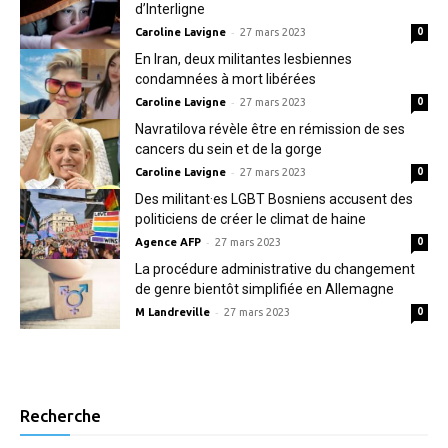
d’Interligne
-
Caroline Lavigne
27 mars 2023
0
En Iran, deux militantes lesbiennes
condamnées à mort libérées
-
Caroline Lavigne
27 mars 2023
0
Navratilova révèle être en rémission de ses
cancers du sein et de la gorge
-
Caroline Lavigne
27 mars 2023
0
Des militant·es LGBT Bosniens accusent des
politiciens de créer le climat de haine
-
Agence AFP
27 mars 2023
0
La procédure administrative du changement
de genre bientôt simplifiée en Allemagne
-
M Landreville
27 mars 2023
0
Recherche