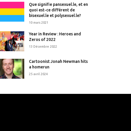
Que signifie pansexuel.le, et en
quoi est-ce différent de
bisexuel.le et polysexuel.le?
10 mars 2021
Year in Review : Heroes and
Zeros of 2022
13 Décembre 2022
Cartoonist Jonah Newman hits
a homerun
25 avril 2024
that's it.