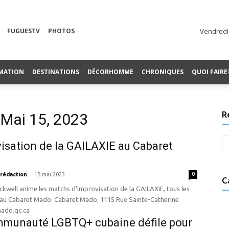
FUGUESTV
PHOTOS
Vendredi,
MATION
DESTINATIONS
DÉCORHOMME
CHRONIQUES
QUOI FAIRE
R
 Mai 15, 2023
isation de la GAILAXIE au Cabaret
-
 rédaction
15 mai 2023
0
C
ckwell anime les matchs d'improvisation de la GAILAXIE, tous les
. Cabaret Mado, 1115 Rue Sainte-Catherine
ado.qc.ca
mmunauté LGBTQ+ cubaine défile pour