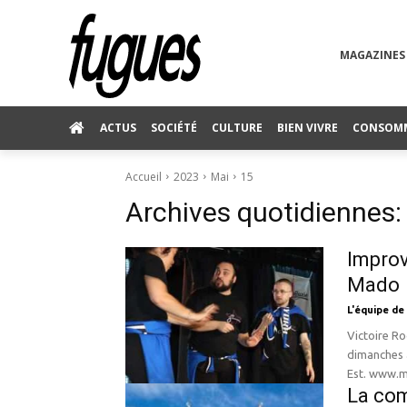
MAGAZINES
ACTUS
SOCIÉTÉ
CULTURE
BIEN VIVRE
CONSOM
Accueil
2023
Mai
15
Archives quotidiennes:
Improv
Mado
L'équipe de
Victoire Ro
dimanches au Cabaret Mado
Est. www.m
La co