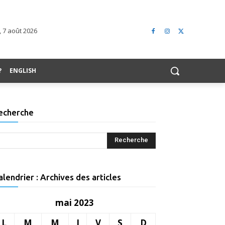
 7 août 2026
?
ENGLISH
echerche
alendrier : Archives des articles
mai 2023
L
M
M
J
V
S
D