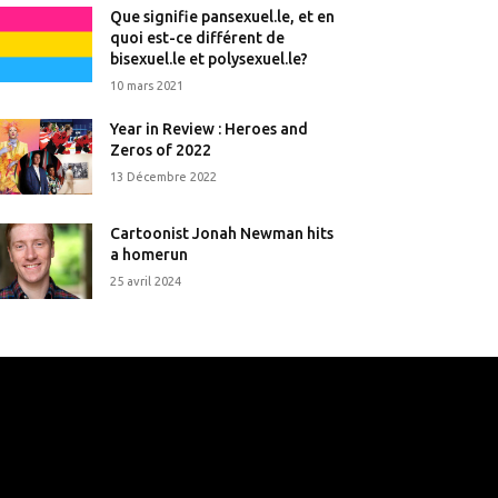
Que signifie pansexuel.le, et en
quoi est-ce différent de
bisexuel.le et polysexuel.le?
10 mars 2021
Year in Review : Heroes and
Zeros of 2022
13 Décembre 2022
Cartoonist Jonah Newman hits
a homerun
25 avril 2024
that's it.