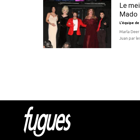
Le mei
Mado
L'équipe de
Marla Deer
Juan par le
Html cod