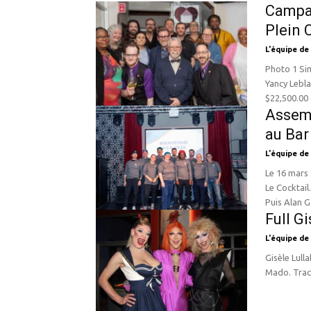
Campa
Plein 
L'équipe de
Photo 1 Simon Déry, directeur général de Desjardins du Quartier Latin et
Yancy Lebl
$22,500.00 à
Assemb
au Bar
L'équipe de
Le 16 mars 
Le Cocktail
Puis Alan G
Full G
L'équipe de
Gisèle Lull
Mado. Tracy