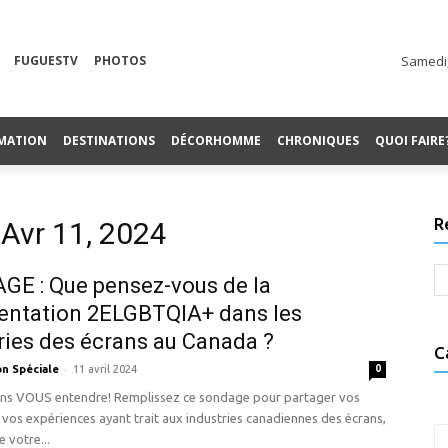
FUGUESTV
PHOTOS
Samedi,
MATION
DESTINATIONS
DÉCORHOMME
CHRONIQUES
QUOI FAIRE
R
 Avr 11, 2024
E : Que pensez-vous de la
entation 2ELGBTQIA+ dans les
ries des écrans au Canada ?
C
-
on Spéciale
11 avril 2024
0
ns VOUS entendre! Remplissez ce sondage pour partager vos
 vos expériences ayant trait aux industries canadiennes des écrans,
 votre...