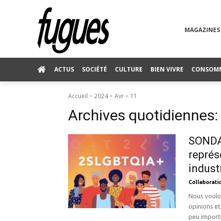
MAGAZINES
ACTUS
SOCIÉTÉ
CULTURE
BIEN VIVRE
CONSOM
Accueil
2024
Avr
11
Archives quotidiennes:
SONDAG
représ
indust
Collaborati
Nous voulo
opinions et
peu importe