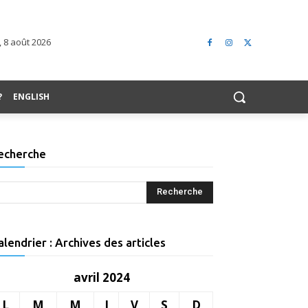
 8 août 2026
?
ENGLISH
echerche
alendrier : Archives des articles
avril 2024
L
M
M
J
V
S
D