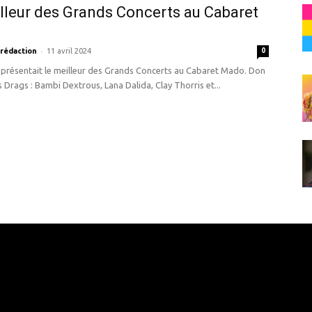
lleur des Grands Concerts au Cabaret
-
 rédaction
11 avril 2024
0
 présentait le meilleur des Grands Concerts au Cabaret Mado. Don
s Drags : Bambi Dextrous, Lana Dalida, Clay Thorris et...
e here! Replace this with any non empty raw html code and 