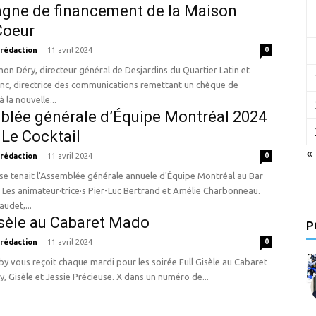
gne de financement de la Maison
Coeur
-
 rédaction
11 avril 2024
0
anc, directrice des communications remettant un chèque de
 la nouvelle...
lée générale d’Équipe Montréal 2024
 Le Cocktail
«
-
 rédaction
11 avril 2024
0
se tenait l'Assemblée générale annuele d'Équipe Montréal au Bar
. Les animateur·trice·s Pier-Luc Bertrand et Amélie Charbonneau.
audet,...
isèle au Cabaret Mado
P
-
 rédaction
11 avril 2024
0
aby vous reçoit chaque mardi pour les soirée Full Gisèle au Cabaret
, Gisèle et Jessie Précieuse. X dans un numéro de...