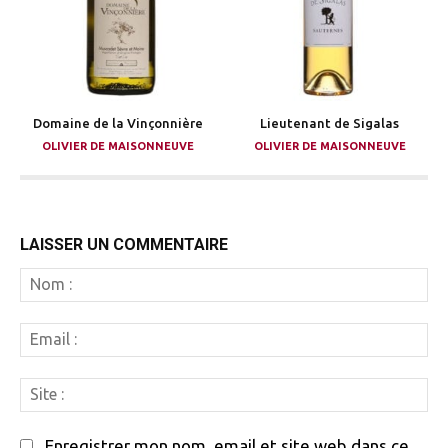
Domaine de la Vinçonnière
Lieutenant de Sigalas
OLIVIER DE MAISONNEUVE
OLIVIER DE MAISONNEUVE
LAISSER UN COMMENTAIRE
N
:
Em
:
Si
:
Enregistrer mon nom, email et site web dans ce