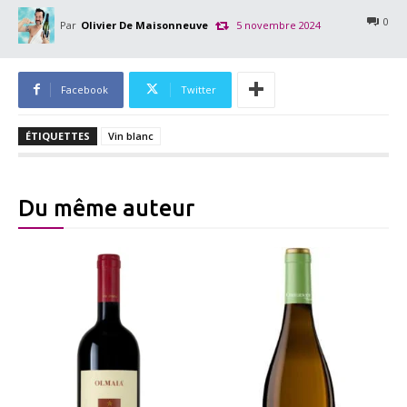
0
Par
Olivier De Maisonneuve
5 novembre 2024
Facebook
Twitter
ÉTIQUETTES
Vin blanc
Du même auteur