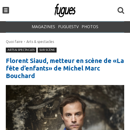
MAGAZINES
FUGUESTV
PHOTOS
Quoi faire
Arts & spectacles
ARTS & SPECTACLES
SUR SCÈNE
Florent Siaud, metteur en scène de «La
fête d’enfants» de Michel Marc
Bouchard