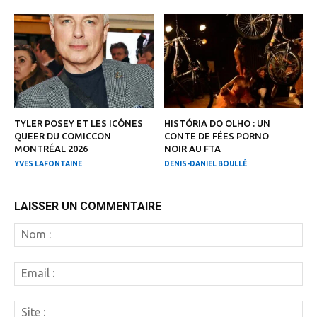
TYLER POSEY ET LES ICÔNES
HISTÓRIA DO OLHO : UN
QUEER DU COMICCON
CONTE DE FÉES PORNO
MONTRÉAL 2026
NOIR AU FTA
YVES LAFONTAINE
DENIS-DANIEL BOULLÉ
LAISSER UN COMMENTAIRE
N
:
Em
:
Si