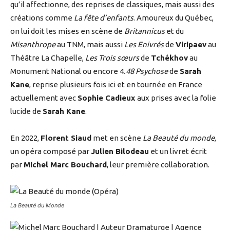
qu’il affectionne, des reprises de classiques, mais aussi des
créations comme
La fête d’enfants
. Amoureux du Québec,
on lui doit les mises en scène de
Britannicus
et du
Misanthrope
au TNM, mais aussi
Les Enivrés
de
Viripaev
au
Théâtre La Chapelle,
Les Trois sœurs
de
Tchékhov
au
Monument National ou encore 4
.48 Psychose
de
Sarah
Kane
, reprise plusieurs fois ici et en tournée en France
actuellement avec
Sophie Cadieux
aux prises avec la folie
lucide de
Sarah Kane
.
En 2022,
Florent Siaud
met en scène
La Beauté du monde
,
un opéra composé par
Julien Bilodeau
et un livret écrit
par
Michel Marc Bouchard
, leur première collaboration.
La Beauté du Monde