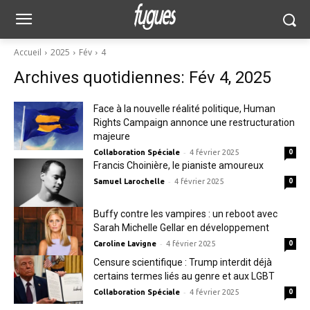
Accueil
2025
Fév
4
Archives quotidiennes: Fév 4, 2025
Face à la nouvelle réalité politique, Human
Rights Campaign annonce une restructuration
majeure
-
Collaboration Spéciale
4 février 2025
0
Francis Choinière, le pianiste amoureux
-
Samuel Larochelle
4 février 2025
0
Buffy contre les vampires : un reboot avec
Sarah Michelle Gellar en développement
-
Caroline Lavigne
4 février 2025
0
Censure scientifique : Trump interdit déjà
certains termes liés au genre et aux LGBT
-
Collaboration Spéciale
4 février 2025
0