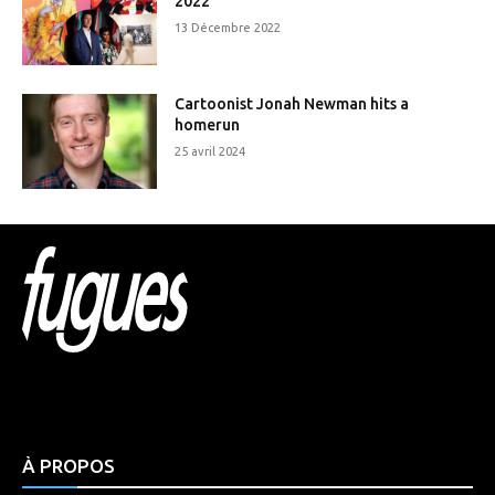
2022
13 Décembre 2022
Cartoonist Jonah Newman hits a
homerun
25 avril 2024
Html code here! Replace this with any non empty raw
html code and that's it.
À PROPOS