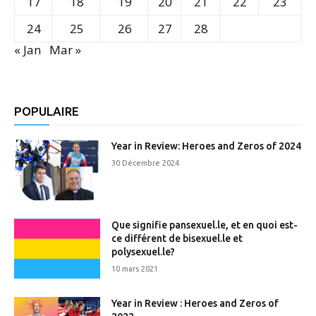
17
18
19
20
21
22
23
24
25
26
27
28
« Jan
Mar »
POPULAIRE
Year in Review: Heroes and Zeros of 2024
30 Décembre 2024
Que signifie pansexuel.le, et en quoi est-
ce différent de bisexuel.le et
polysexuel.le?
10 mars 2021
Year in Review : Heroes and Zeros of