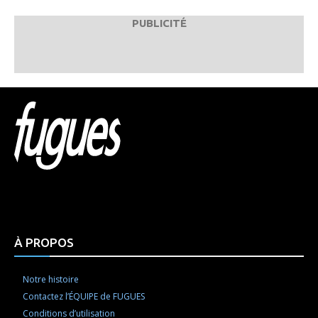
PUBLICITÉ
Html code here! Replace this with any non empty raw
html code and that's it.
À PROPOS
Notre histoire
Contactez l’ÉQUIPE de FUGUES
Conditions d’utilisation