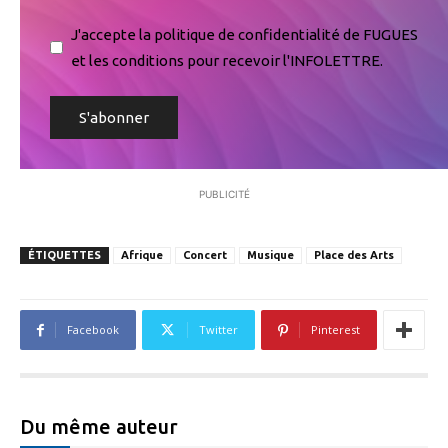
J'accepte la politique de confidentialité de FUGUES
et les conditions pour recevoir l'INFOLETTRE.
PUBLICITÉ
ÉTIQUETTES
Afrique
Concert
Musique
Place des Arts
Facebook
Twitter
Pinterest
Du même auteur