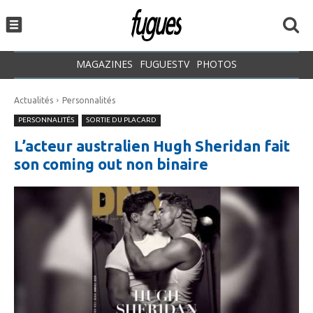
MAGAZINES
FUGUESTV
PHOTOS
Actualités
Personnalités
PERSONNALITÉS
SORTIE DU PLACARD
L’acteur australien Hugh Sheridan fait
son coming out non binaire