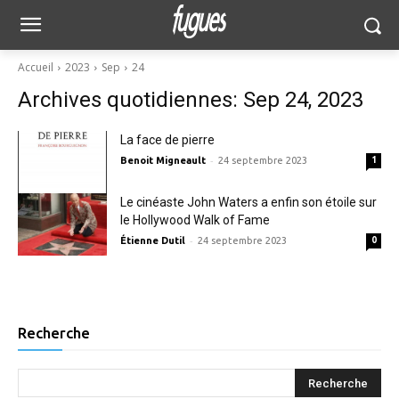
Accueil
2023
Sep
24
Archives quotidiennes: Sep 24, 2023
La face de pierre
-
Benoit Migneault
24 septembre 2023
1
Le cinéaste John Waters a enfin son étoile sur
le Hollywood Walk of Fame
-
Étienne Dutil
24 septembre 2023
0
Recherche