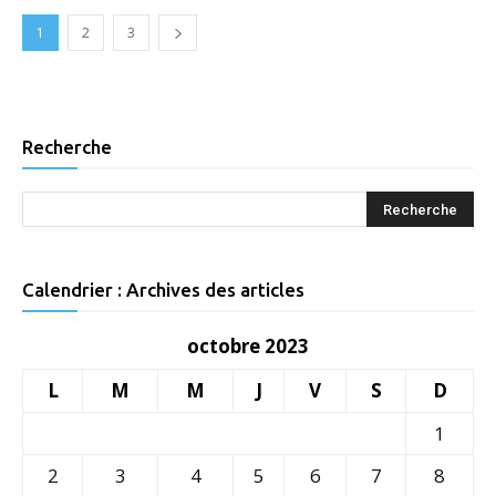
1
2
3
Recherche
Calendrier : Archives des articles
octobre 2023
L
M
M
J
V
S
D
1
2
3
4
5
6
7
8