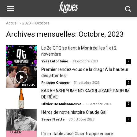
Accueil
2023
Octobre
Archives mensuelles: Octobre, 2023
Le 2e QTQ se tient à Montréal les 1 et 2
novembre
-
Yves Lafontaine
31 octobre 2023
0
Premier rendez-vous de la drag : À la hauteur
des attentes!
-
Philippe Granger
31 octobre 2023
0
00:12:45
KARAHASHI YUME NO KAORI JIZAKÉ PARFUM
DE RÊVE
-
Olivier De Maisonneuve
30 octobre 2023
0
Héros de notre histoire Claude Gai
-
Serge FIsette
30 octobre 2023
0
L’inimitable José Claer frappe encore