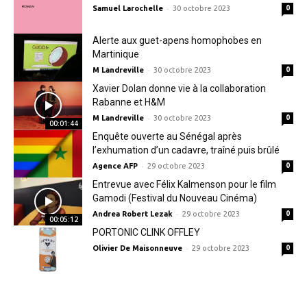
-
Samuel Larochelle
30 octobre 2023
0
Alerte aux guet-apens homophobes en
Martinique
-
M Landreville
30 octobre 2023
0
Xavier Dolan donne vie à la collaboration
Rabanne et H&M
-
M Landreville
30 octobre 2023
0
00:01:44
Enquête ouverte au Sénégal après
l’exhumation d’un cadavre, traîné puis brûlé
-
Agence AFP
29 octobre 2023
0
Entrevue avec Félix Kalmenson pour le film
Gamodi (Festival du Nouveau Cinéma)
-
Andrea Robert Lezak
29 octobre 2023
0
00:05:12
PORTONIC CLINK OFFLEY
-
Olivier De Maisonneuve
29 octobre 2023
0