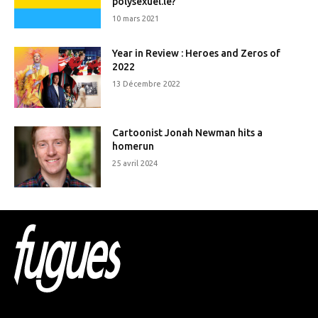
polysexuel.le?
10 mars 2021
Year in Review : Heroes and Zeros of
2022
13 Décembre 2022
Cartoonist Jonah Newman hits a
homerun
25 avril 2024
Html code here! Replace this with any non empty raw
html code and that's it.