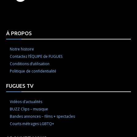
Html code here! Replace this with any non empty raw
html code and that's it.
À PROPOS
Notre histoire
Contactez l’ÉQUIPE de FUGUES
Conditions d’utilisation
Politique de confidentialité
FUGUES TV
Vidéos d’actualités
BUZZ Clips – musique
Bandes annonces – films + spectacles
Courts métrages LGBTQ+