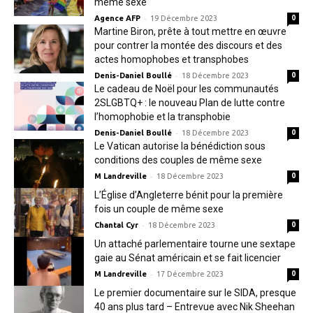
même sexe
-
Agence AFP
19 Décembre 2023
0
Martine Biron, prête à tout mettre en œuvre
pour contrer la montée des discours et des
actes homophobes et transphobes
-
Denis-Daniel Boullé
18 Décembre 2023
0
Le cadeau de Noël pour les communautés
2SLGBTQ+ : le nouveau Plan de lutte contre
l’homophobie et la transphobie
-
Denis-Daniel Boullé
18 Décembre 2023
0
Le Vatican autorise la bénédiction sous
conditions des couples de même sexe
-
M Landreville
18 Décembre 2023
0
L’Église d’Angleterre bénit pour la première
fois un couple de même sexe
-
Chantal Cyr
18 Décembre 2023
0
Un attaché parlementaire tourne une sextape
gaie au Sénat américain et se fait licencier
-
M Landreville
17 Décembre 2023
0
Le premier documentaire sur le SIDA, presque
40 ans plus tard – Entrevue avec Nik Sheehan