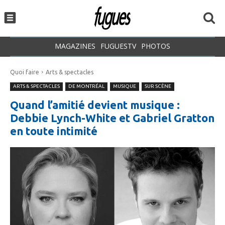
MAGAZINES
FUGUESTV
PHOTOS
Quoi faire
Arts & spectacles
ARTS & SPECTACLES
DE MONTRÉAL
MUSIQUE
SUR SCÈNE
Quand l’amitié devient musique :
Debbie Lynch-White et Gabriel Gratton
en toute intimité