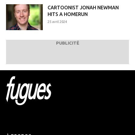
CARTOONIST JONAH NEWMAN
HITS A HOMERUN
25 avril 2024
PUBLICITÉ
Html code here! Replace this with any non empty raw
html code and that's it.