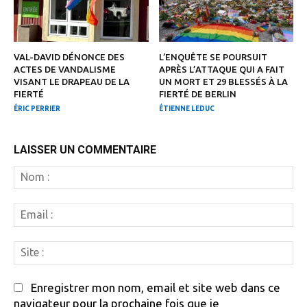
VAL-DAVID DÉNONCE DES
L’ENQUÊTE SE POURSUIT
ACTES DE VANDALISME
APRÈS L’ATTAQUE QUI A FAIT
VISANT LE DRAPEAU DE LA
UN MORT ET 29 BLESSÉS À LA
FIERTÉ
FIERTÉ DE BERLIN
ÉRIC PERRIER
ÉTIENNE LEDUC
LAISSER UN COMMENTAIRE
N
:
Em
:
Si
:
Enregistrer mon nom, email et site web dans ce
navigateur pour la prochaine fois que je