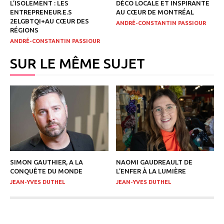
L’ISOLEMENT : LES
DÉCO LOCALE ET INSPIRANTE
ENTREPRENEUR.E.S
AU CŒUR DE MONTRÉAL
2ELGBTQI+AU CŒUR DES
ANDRÉ-CONSTANTIN PASSIOUR
RÉGIONS
ANDRÉ-CONSTANTIN PASSIOUR
SUR LE MÊME SUJET
SIMON GAUTHIER, A LA
NAOMI GAUDREAULT DE
CONQUÊTE DU MONDE
L’ENFER À LA LUMIÈRE
JEAN-YVES DUTHEL
JEAN-YVES DUTHEL