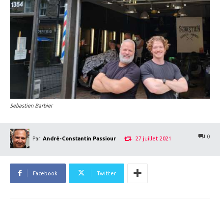
Sebastien Barbier
0
27 juillet 2021
Par
André-Constantin Passiour
Facebook
Twitter