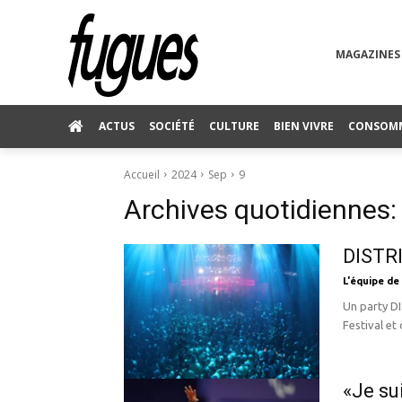
MAGAZINES
ACTUS
SOCIÉTÉ
CULTURE
BIEN VIVRE
CONSOM
Accueil
2024
Sep
9
Archives quotidiennes:
DISTRI
L'équipe de
Un party D
Festival et
«Je sui