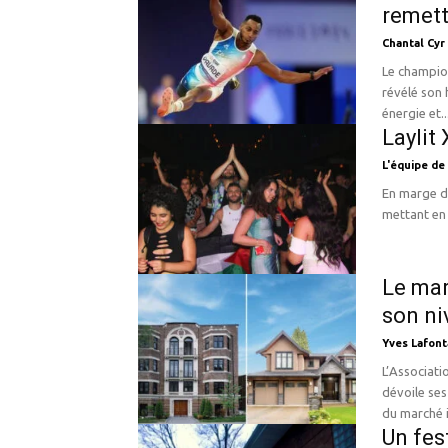
remett
Chantal Cyr
Le champio
révélé son
énergie et..
Laylit
L'équipe de
En marge de
mettant en 
Le mar
son ni
Yves Lafont
L’Associati
dévoile ses
du marché i
Un fes