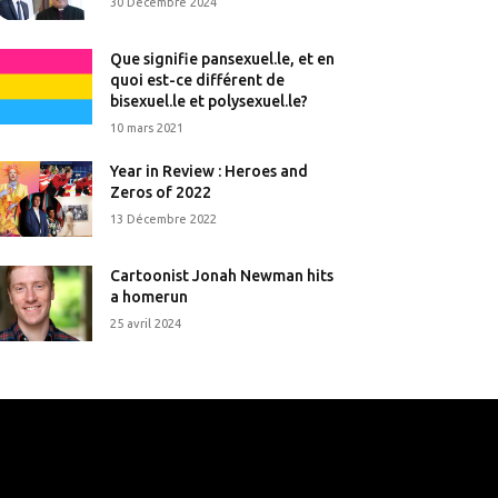
30 Décembre 2024
Que signifie pansexuel.le, et en
quoi est-ce différent de
bisexuel.le et polysexuel.le?
10 mars 2021
Year in Review : Heroes and
Zeros of 2022
13 Décembre 2022
Cartoonist Jonah Newman hits
a homerun
25 avril 2024
that's it.