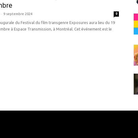
mbre
-
9 septembre 2024
0
naugurale du Festival du film transgenre Exposures aura lieu du 19
embre à Espace Transmission, à Montréal. Cet événement est le
e here! Replace this with any non empty raw html code and 