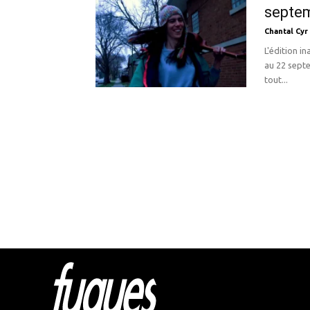
septe
Chantal Cyr
L'édition i
au 22 sept
tout...
Html cod