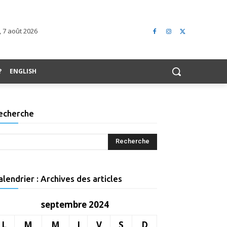
 7 août 2026
?
ENGLISH
echerche
alendrier : Archives des articles
septembre 2024
L
M
M
J
V
S
D