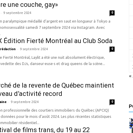
re une couche, gay»
-
9 septembre 2024
0
n paralympique médaillé d’argent en saut en longueur à Tokyo a
 homosexualité samedi 7 septembre 2024 via Instagram. Avec
.
 X Édition Fierté Montréal au Club Soda
-
 rédaction
9 septembre 2024
0
 Fierté Montréal, Laylit a été une nuit absolument électrique,
vedette des DJs, danseur·euse·s et drag queens de la scène...
«
ché de la revente de Québec maintient
veau d’activité record
-
aine
9 septembre 2024
0
P
on professionnelle des courtiers immobiliers du Québec (APCIQ)
 données pour le mois d’août 2024. Les plus récentes statistiques
mmobilier résidentiel...
tival de films trans, du 19 au 22