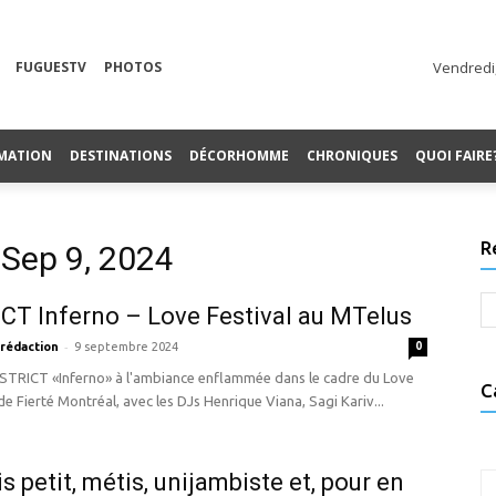
FUGUESTV
PHOTOS
Vendredi,
MATION
DESTINATIONS
DÉCORHOMME
CHRONIQUES
QUOI FAIRE
R
 Sep 9, 2024
CT Inferno – Love Festival au MTelus
-
 rédaction
9 septembre 2024
0
ISTRICT «Inferno» à l'ambiance enflammée dans le cadre du Love
C
 de Fierté Montréal, avec les DJs Henrique Viana, Sagi Kariv...
s petit, métis, unijambiste et, pour en