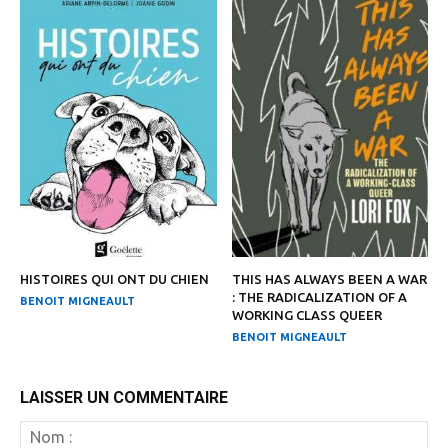
HISTOIRES QUI ONT DU CHIEN
THIS HAS ALWAYS BEEN A WAR
: THE RADICALIZATION OF A
BENOIT MIGNEAULT
WORKING CLASS QUEER
BENOIT MIGNEAULT
LAISSER UN COMMENTAIRE
N