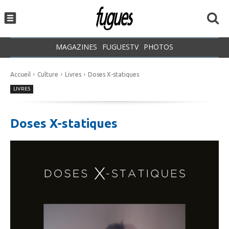
MAGAZINES
FUGUESTV
PHOTOS
Accueil
Culture
Livres
Doses X-statiques
LIVRES
Doses X-statiques