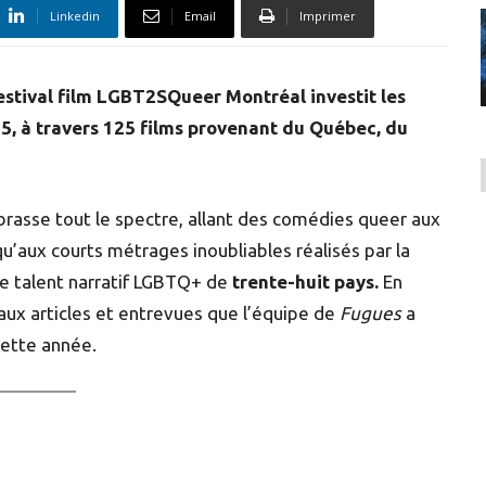
Linkedin
Email
Imprimer
estival film LGBT2SQueer Montréal
investit les
25
, à travers 125 films provenant du Québec, du
asse tout le spectre, allant des comédies queer aux
u’aux courts métrages inoubliables réalisés par la
le talent narratif LGBTQ+ de
trente-huit pays
.
En
 aux articles et entrevues que l’équipe de
Fugues
a
cette année.