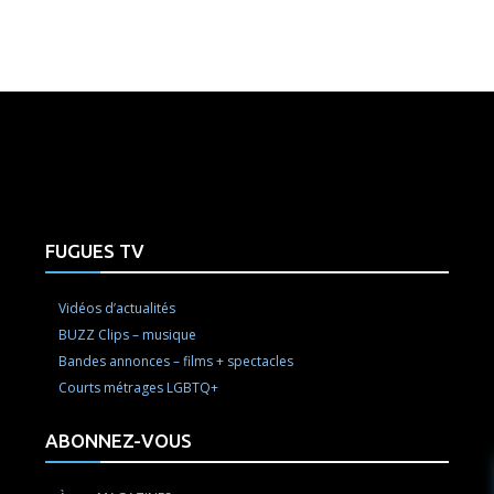
e here! Replace this with any non empty raw html code and 
FUGUES TV
Vidéos d’actualités
BUZZ Clips – musique
Bandes annonces – films + spectacles
Courts métrages LGBTQ+
ABONNEZ-VOUS