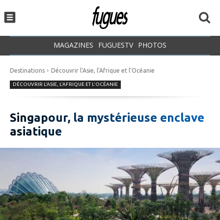
MAGAZINES
FUGUESTV
PHOTOS
Destinations
Découvrir l'Asie, l'Afrique et l'Océanie
DÉCOUVRIR L'ASIE, L'AFRIQUE ET L'OCÉANIE
Singapour, la mystérieuse enclave
asiatique