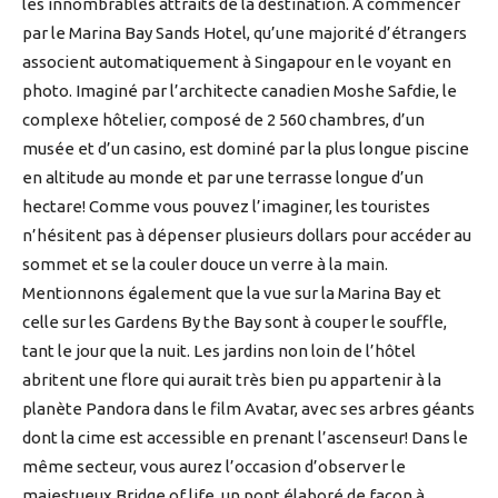
les innombrables attraits de la destination. À commencer
par le Marina Bay Sands Hotel, qu’une majorité d’étrangers
associent automatiquement à Singapour en le voyant en
photo. Imaginé par l’architecte canadien Moshe Safdie, le
complexe hôtelier, composé de 2 560 chambres, d’un
musée et d’un casino, est dominé par la plus longue piscine
en altitude au monde et par une terrasse longue d’un
hectare! Comme vous pouvez l’imaginer, les touristes
n’hésitent pas à dépenser plusieurs dollars pour accéder au
sommet et se la couler douce un verre à la main.
Mentionnons également que la vue sur la Marina Bay et
celle sur les Gardens By the Bay sont à couper le souffle,
tant le jour que la nuit. Les jardins non loin de l’hôtel
abritent une flore qui aurait très bien pu appartenir à la
planète Pandora dans le film Avatar, avec ses arbres géants
dont la cime est accessible en prenant l’ascenseur! Dans le
même secteur, vous aurez l’occasion d’observer le
majestueux Bridge of life, un pont élaboré de façon à