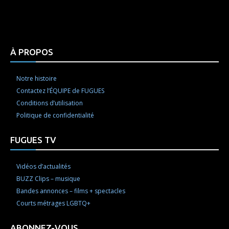
Html code here! Replace this with any non empty raw
html code and that's it.
À PROPOS
Notre histoire
Contactez l’ÉQUIPE de FUGUES
Conditions d’utilisation
Politique de confidentialité
FUGUES TV
Vidéos d’actualités
BUZZ Clips – musique
Bandes annonces – films + spectacles
Courts métrages LGBTQ+
ABONNEZ-VOUS