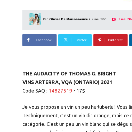
3 mai 20
Par
Olivier De Maisonneuve
7 mai 2023
Facebook
Twitter
Pinterest
THE AUDACITY OF THOMAS G. BRIGHT
VINS ARTERRA, VQA (ONTARIO) 2021
Code SAQ :
14827519
• 17$
Je vous propose un vin un peu hurluberlu ! Vous lir
Techniquement, c’est un vin dit orange, mais ce n
catégorie. C’est un peu un vin blanc qui se déguis