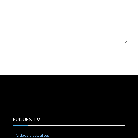
e here! Replace this with any non empty raw html code and 
FUGUES TV
Vidéos d’actualités