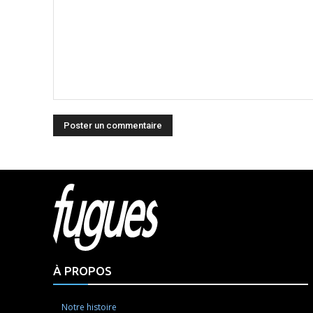
Commenter
:
Html cod
À PROPOS
Notre histoire