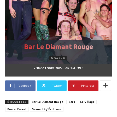
Bar Le Diamant Rouge
Bars & clubs
374
0
30 OCTOBRE 2025
Facebook
Twitter
Pinterest
ÉTIQUETTES
Bar Le Diamant Rouge
Bars
Le Village
Pascal Forest
Sexualité / Érotisme