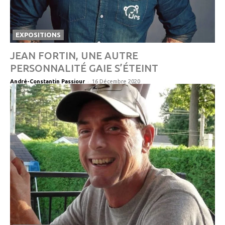
EXPOSITIONS
JEAN FORTIN, UNE AUTRE
PERSONNALITÉ GAIE S’ÉTEINT
-
André-Constantin Passiour
16 Décembre 2020