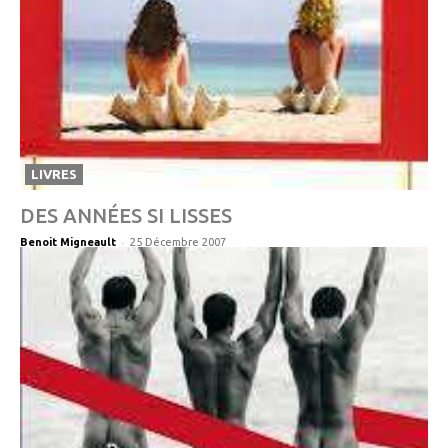
LIVRES
DES ANNÉES SI LISSES
-
Benoit Migneault
25 Décembre 2007