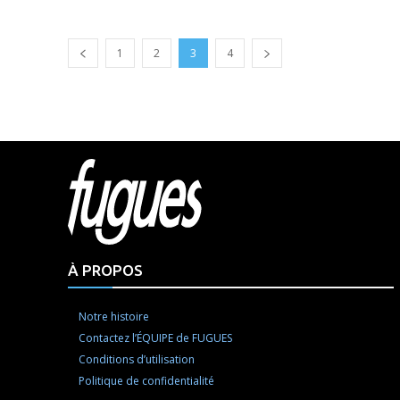
1
2
3
4
Html cod
À PROPOS
Notre histoire
Contactez l’ÉQUIPE de FUGUES
Conditions d’utilisation
Politique de confidentialité