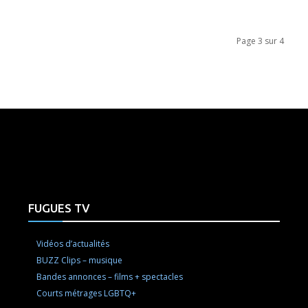
Page 3 sur 4
e here! Replace this with any non empty raw html code and 
FUGUES TV
Vidéos d’actualités
BUZZ Clips – musique
Bandes annonces – films + spectacles
Courts métrages LGBTQ+