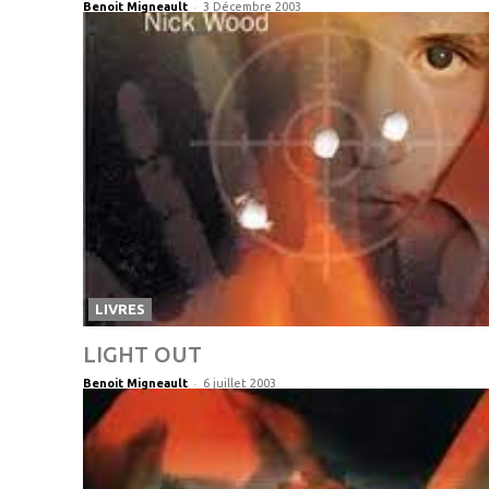
-
Benoit Migneault
3 Décembre 2003
LIVRES
LIGHT OUT
-
Benoit Migneault
6 juillet 2003