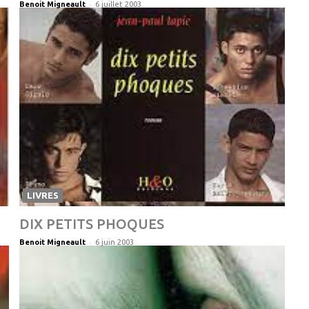
-
Benoit Migneault
6 juillet 2003
LIVRES
DIX PETITS PHOQUES
-
Benoit Migneault
6 juin 2003