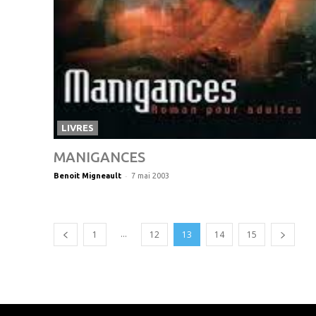
LIVRES
MANIGANCES
-
Benoit Migneault
7 mai 2003
...
1
12
13
14
15