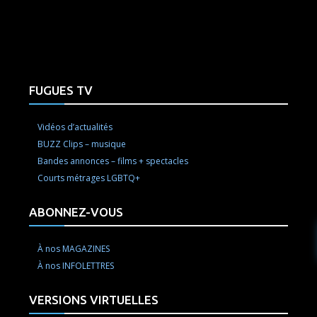
e here! Replace this with any non empty raw html code and 
FUGUES TV
Vidéos d’actualités
BUZZ Clips – musique
Bandes annonces – films + spectacles
Courts métrages LGBTQ+
ABONNEZ-VOUS
À nos MAGAZINES
À nos INFOLETTRES
VERSIONS VIRTUELLES