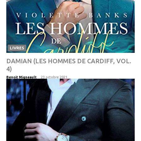
LIVRES
DAMIAN (LES HOMMES DE CARDIFF, VOL.
4)
-
Benoit Migneault
23 octobre 2021