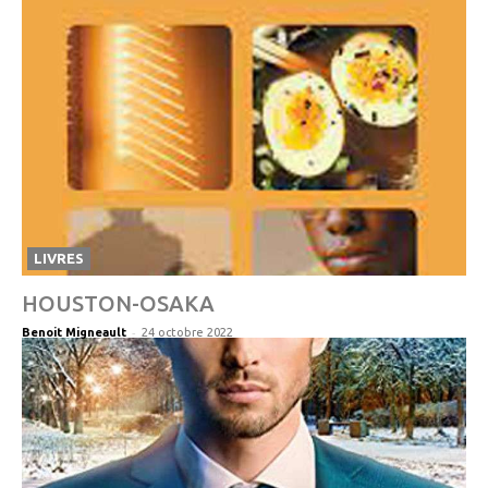
LIVRES
HOUSTON-OSAKA
-
Benoit Migneault
24 octobre 2022