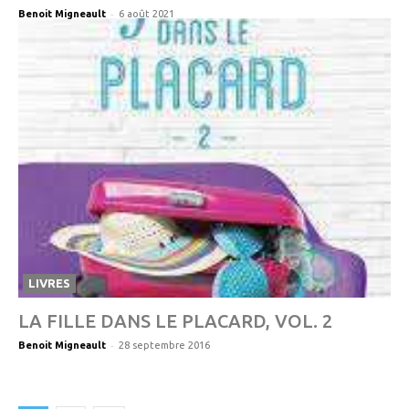
-
Benoit Migneault
6 août 2021
LIVRES
LA FILLE DANS LE PLACARD, VOL. 2
-
Benoit Migneault
28 septembre 2016