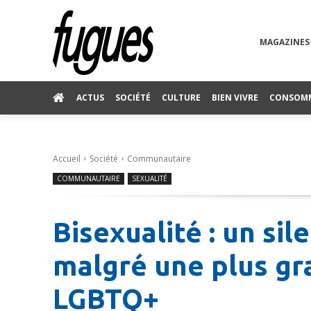
MAGAZINES
ACTUS
SOCIÉTÉ
CULTURE
BIEN VIVRE
CONSOM
Accueil
Société
Communautaire
COMMUNAUTAIRE
SEXUALITÉ
Bisexualité : un sil
malgré une plus gra
LGBTQ+