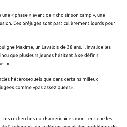
une « phase » avant de « choisir son camp », une
sion. Ces préjugés sont particulièrement lourds pour
ouligne Maxime, un Lavalois de 38 ans. Il invalide les
incu que plusieurs jeunes hésitent à se définir
us. »
ercles hétérosexuels que dans certains milieux
s jugées comme «pas assez queer».
es. Les recherches nord-américaines montrent que les
e de l’isolement, de la dépression et des problèmes de