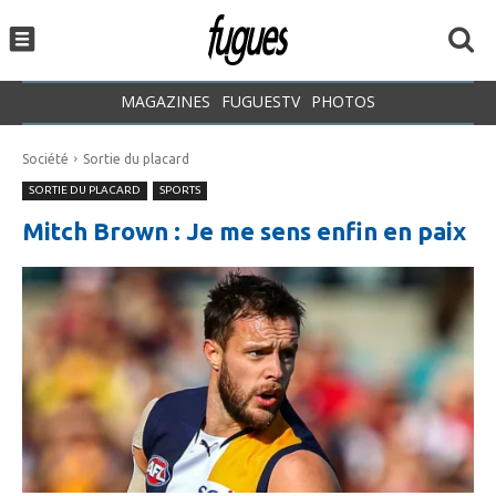
MAGAZINES
FUGUESTV
PHOTOS
Société
Sortie du placard
SORTIE DU PLACARD
SPORTS
Mitch Brown : Je me sens enfin en paix