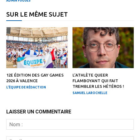
ADMIN FUGUES
SUR LE MÊME SUJET
12E ÉDITION DES GAY GAMES
L’ATHLÈTE QUEER
2026 À VALENCE
FLAMBOYANT QUI FAIT
TREMBLER LES HÉTÉROS !
L'ÉQUIPE DE RÉDACTION
SAMUEL LAROCHELLE
LAISSER UN COMMENTAIRE
N
:
Em