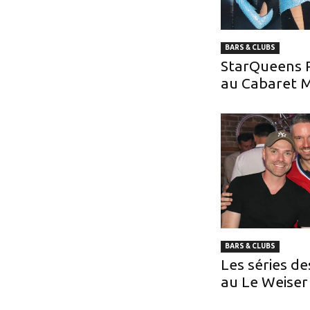
BARS & CLUBS
StarQueens 
au Cabaret 
BARS & CLUBS
Les séries d
au Le Weiser