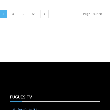
...
3
4
88
Page 3 sur 88
e here! Replace this with any non empty raw html code and 
FUGUES TV
Vidéos d’actualités