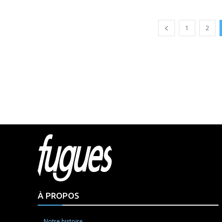
1
2
Html cod
À PROPOS
Notre histoire