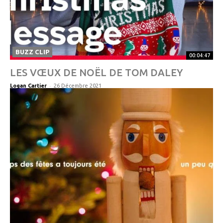
BUZZ CLIP
00:04:47
LES VŒUX DE NOËL DE TOM DALEY
-
Logan Cartier
26 Décembre 2021